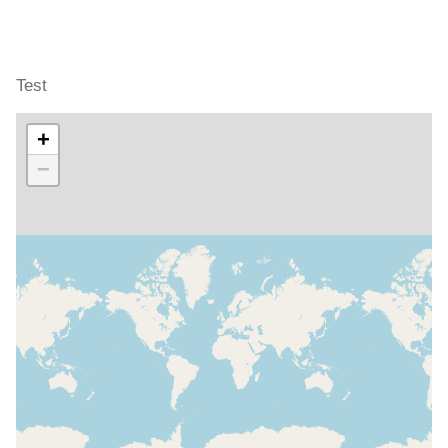
Test
+
−